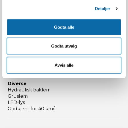
4 halvskjermer
Detaljer
Lakk
Godta alle
Sandblåst og lakkert med spesial 2-komponent
lakk
Godta utvalg
Drag
Fjærende drag med 7 høydejusteringer, 1,55 m
langt
Avvis alle
Diverse
Hydraulisk baklem
Gruslem
LED-lys
Godkjent for 40 km/t