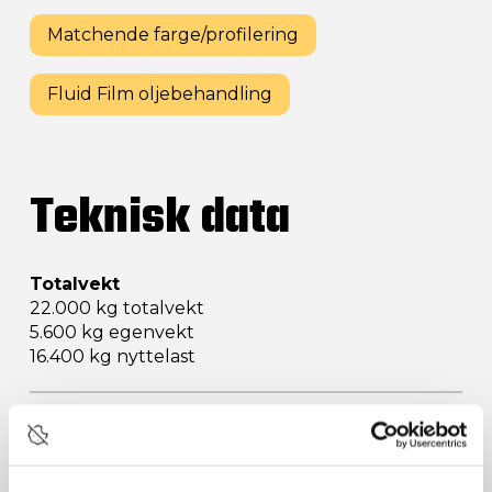
Matchende farge/profilering
Fluid Film oljebehandling
Teknisk data
Totalvekt
22.000 kg totalvekt
5.600 kg egenvekt
16.400 kg nyttelast
Kassemål
450x238x80 cm
Volum: 9,0 m³