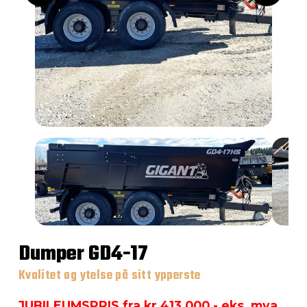
Dumper GD4-17
Kvalitet og ytelse på sitt ypperste
JUBILEUMSPRIS fra kr 413.000,- eks. mva.