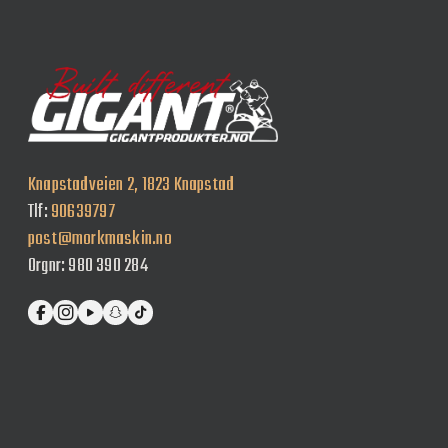
Knapstadveien 2, 1823 Knapstad
Tlf:
90639797
post@morkmaskin.no
Orgnr: 980 390 284