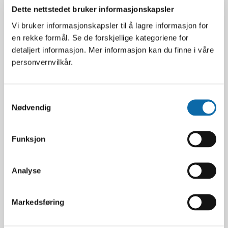
6 stk. innvendige surrefester
Dette nettstedet bruker informasjonskapsler
Vi bruker informasjonskapsler til å lagre informasjon for
Kassa
en rekke formål. Se de forskjellige kategoriene for
9 mm gulv og 5 mm sider Hardox® 500 TUF
detaljert informasjon. Mer informasjon kan du finne i våre
Planhøyde 124 cm
personvernvilkår.
Chassi
Samtykkevalg
Kraftig og solid firkantramme med midtmontert
Nødvendig
singel tippsylinder, 65° tippvinkel
Funksjon
Understell
Fjærende aksler, 420×180 bremser, 10 bolt
120×120 mm, 13 tonn aksel, High-speed aksler, 136
Analyse
cm akselavstand
Markedsføring
Dekk
385/65×22,5 lastebil dekk