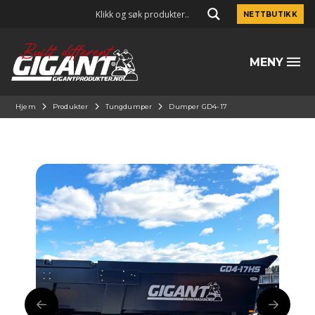
NETTBUTIKK
MENY
Hjem
Produkter
Tungdumper
Dumper GD4-17